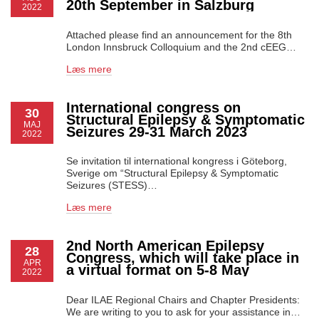
20th September in Salzburg
2022
Attached please find an announcement for the 8th
London Innsbruck Colloquium and the 2nd cEEG…
Læs mere
International congress on
30
Structural Epilepsy & Symptomatic
MAJ
Seizures 29-31 March 2023
2022
Se invitation til international kongress i Göteborg,
Sverige om “Structural Epilepsy & Symptomatic
Seizures (STESS)…
Læs mere
2nd North American Epilepsy
28
Congress, which will take place in
APR
a virtual format on 5-8 May
2022
Dear ILAE Regional Chairs and Chapter Presidents:
We are writing to you to ask for your assistance in…