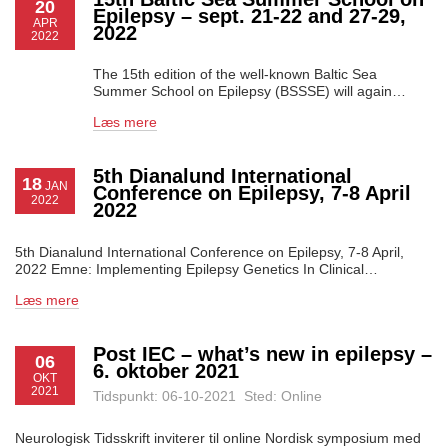
20
Epilepsy – sept. 21-22 and 27-29,
APR
2022
2022
The 15th edition of the well-known Baltic Sea
Summer School on Epilepsy (BSSSE) will again…
Læs mere
5th Dianalund International
18
JAN
Conference on Epilepsy, 7-8 April
2022
2022
5th Dianalund International Conference on Epilepsy, 7-8 April,
2022 Emne: Implementing Epilepsy Genetics In Clinical…
Læs mere
Post IEC – what’s new in epilepsy –
06
6. oktober 2021
OKT
2021
Tidspunkt: 06-10-2021 Sted: Online
Neurologisk Tidsskrift inviterer til online Nordisk symposium med