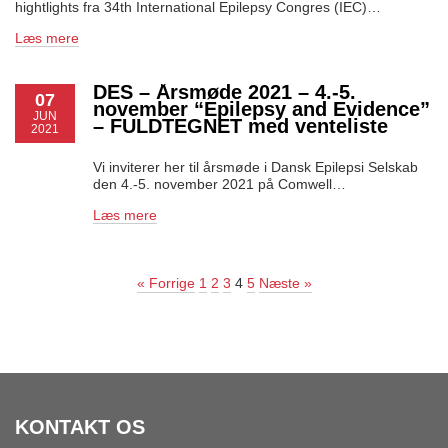
hightlights fra 34th International Epilepsy Congres (IEC)…
Læs mere
DES – Årsmøde 2021 – 4.-5.
07
november “Epilepsy and Evidence”
JUN
– FULDTEGNET med venteliste
2021
Vi inviterer her til årsmøde i Dansk Epilepsi Selskab
den 4.-5. november 2021 på Comwell…
Læs mere
« Forrige
1
2
3
4
5
Næste »
KONTAKT OS