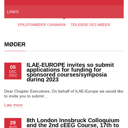
LINKS
EPILEPSIMØDER I DANMARK
TIDLIGERE DES MØDER
MØDER
ILAE-EUROPE invites so submit
05
applications for funding for
DEC
sponsored courses/symposia
2022
during 2023
Dear Chapter Executives, On behalf of ILAE-Europe we would like
to invite you to submit…
Læs mere
8th London Innsbruck Colloquium
29
and the 2nd cEEG Course, 17th to
AUG