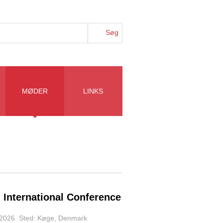
MØDER
LINKS
 International Conference
j 2026 Sted: Køge, Denmark