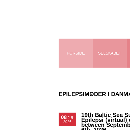
FORSIDE
SELSKABET
EPILEPSIMØDER I DANM
19th Baltic Sea 
08
JUL
Epilepsi (virtual)
2026
between Septemb
6th, 2026