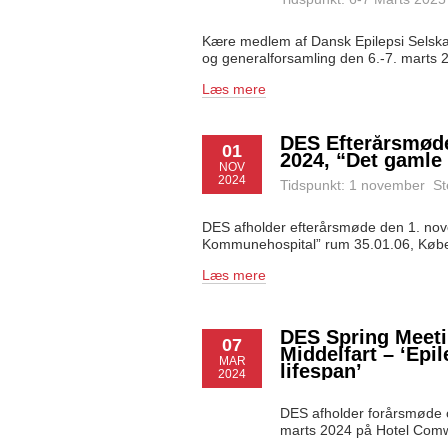
Kære medlem af Dansk Epilepsi Selska
og generalforsamling den 6.-7. marts
Læs mere
DES Efterårsmød
01
2024, “Det gaml
NOV
2024
Tidspunkt: 1 november S
DES afholder efterårsmøde den 1. no
Kommunehospital” rum 35.01.06, Købe
Læs mere
DES Spring Meeti
07
Middelfart – ‘Epi
MAR
lifespan’
2024
DES afholder forårsmøde o
marts 2024 på Hotel Com