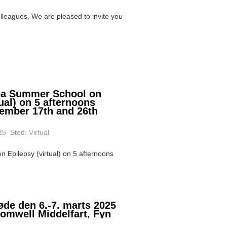
eagues, We are pleased to invite you
Sea Summer School on
tual) on 5 afternoons
ember 17th and 26th
5 Sted: Virtual
 Epilepsy (virtual) on 5 afternoons
de den 6.-7. marts 2025
omwell Middelfart, Fyn