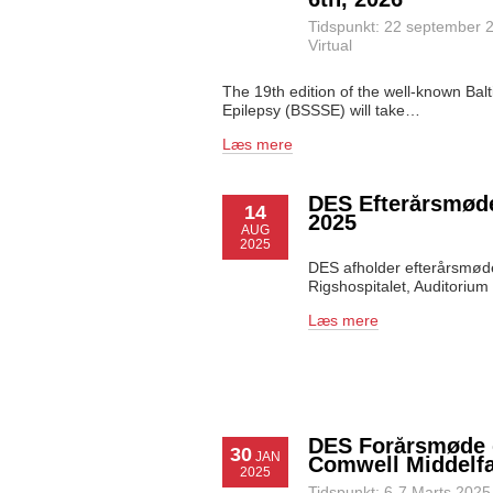
Tidspunkt: 22 september 
Virtual
The 19th edition of the well-known Ba
Epilepsy (BSSSE) will take…
Læs mere
DES Efterårsmød
14
2025
AUG
2025
DES afholder efterårsmød
Rigshospitalet, Auditoriu
Læs mere
DES Forårsmøde d
30
JAN
Comwell Middelfa
2025
Tidspunkt: 6-7 Marts 2025