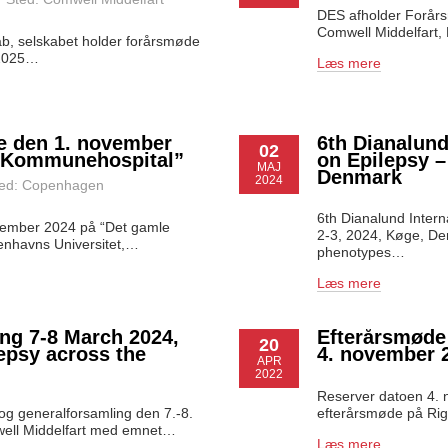
DES afholder Forårs
Comwell Middelfart,
b, selskabet holder forårsmøde
 2025…
Læs mere
e den 1. november
6th Dianalund
02
e Kommunehospital”
on Epilepsy –
MAJ
Denmark
2024
ted: Copenhagen
6th Dianalund Inter
vember 2024 på “Det gamle
2-3, 2024, Køge, Den
nhavns Universitet,…
phenotypes…
Læs mere
ng 7-8 March 2024,
Efterårsmøde 
20
lepsy across the
4. november 
APR
2022
Reserver datoen 4. 
g generalforsamling den 7.-8.
efterårsmøde på Rig
well Middelfart med emnet…
Læs mere