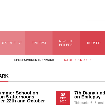
NBV FOR
BESTYRELSE
EPILEPSI
KURSER
EPILEPSI
EPILEPSIMØDER I DANMARK
TIDLIGERE DES MØDER
ARK
Summer School on
7th Dianalund
08
 on 5 afternoons
on Epilepsy
DEC
er 22th and October
2025
Tidspunkt: 6.-8. ma