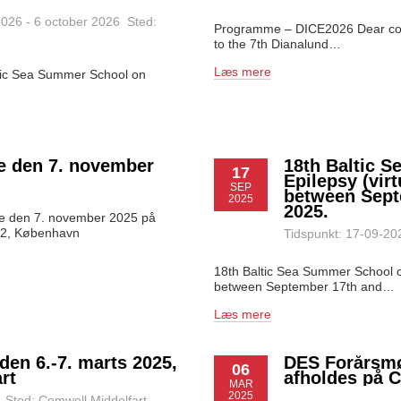
2026 - 6 october 2026 Sted:
Programme – DICE2026 Dear coll
to the 7th Dianalund…
Læs mere
ltic Sea Summer School on
e den 7. november
18th Baltic 
17
Epilepsy (vir
SEP
between Sept
2025
2025.
e den 7. november 2025 på
m 2, København
Tidspunkt: 17-09-202
18th Baltic Sea Summer School on
between September 17th and…
Læs mere
en 6.-7. marts 2025,
DES Forårsmø
06
rt
afholdes på C
MAR
2025
 Sted: Comwell Middelfart