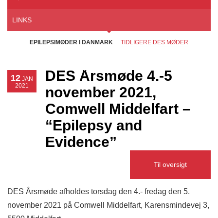
LINKS
EPILEPSIMØDER I DANMARK
TIDLIGERE DES MØDER
DES Årsmøde 4.-5
12
JAN
2021
november 2021,
Comwell Middelfart –
“Epilepsy and
Evidence”
Til oversigt
DES Årsmøde afholdes torsdag den 4.- fredag den 5.
november 2021 på Comwell Middelfart, Karensmindevej 3,