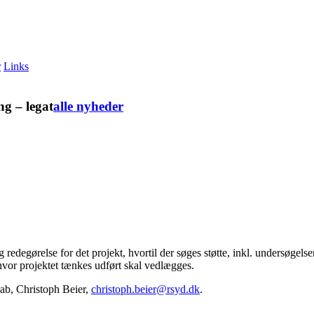
r
Links
g – legat
alle nyheder
edegørelse for det projekt, hvortil der søges støtte, inkl. undersøgelse
 hvor projektet tænkes udført skal vedlægges.
ab, Christoph Beier,
christoph.beier@rsyd.dk
.