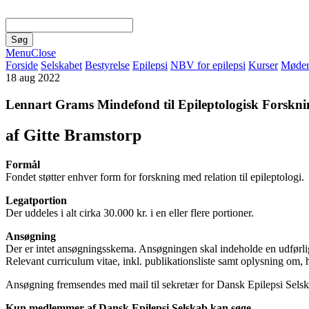
Menu
Close
Forside
Selskabet
Bestyrelse
Epilepsi
NBV for epilepsi
Kurser
Møde
18
aug 2022
Lennart Grams Mindefond til Epileptologisk Forsknin
af Gitte Bramstorp
Formål
Fondet støtter enhver form for forskning med relation til epileptologi.
Legatportion
Der uddeles i alt cirka 30.000 kr. i en eller flere portioner.
Ansøgning
Der er intet ansøgningsskema. Ansøgningen skal indeholde en udførlig r
Relevant curriculum vitae, inkl. publikationsliste samt oplysning om,
Ansøgning fremsendes med mail til sekretær for Dansk Epilepsi Selsk
Kun medlemmer af Dansk Epilepsi Selskab kan søge.