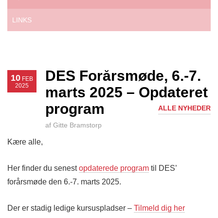
LINKS
DES Forårsmøde, 6.-7.
10
FEB
2025
marts 2025 – Opdateret
program
ALLE NYHEDER
af Gitte Bramstorp
Kære alle,
Her finder du senest
opdaterede program
til DES’
forårsmøde den 6.-7. marts 2025.
Der er stadig ledige kursuspladser –
Tilmeld dig her