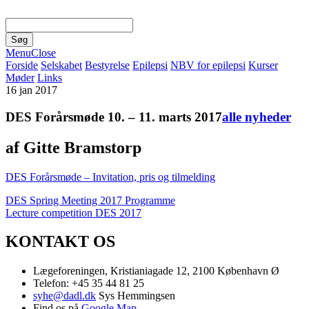
Menu
Close
Forside
Selskabet
Bestyrelse
Epilepsi
NBV for epilepsi
Kurser
Møder
Links
16
jan 2017
DES Forårsmøde 10. – 11. marts 2017
alle nyheder
af Gitte Bramstorp
DES Forårsmøde – Invitation, pris og tilmelding
DES Spring Meeting 2017 Programme
Lecture competition DES 2017
KONTAKT OS
Lægeforeningen, Kristianiagade 12, 2100 København Ø
Telefon: +45 35 44 81 25
syhe@dadl.dk
Sys Hemmingsen
Find os på
Google Map