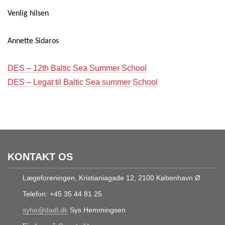
Venlig hilsen
Annette Sidaros
DES – 12th Baltic Sea Summer School
DES – Legat til Baltic Sea summer School
KONTAKT OS
Lægeforeningen, Kristianiagade 12, 2100 København Ø
Telefon: +45 35 44 81 25
syhe@dadl.dk
Sys Hemmingsen