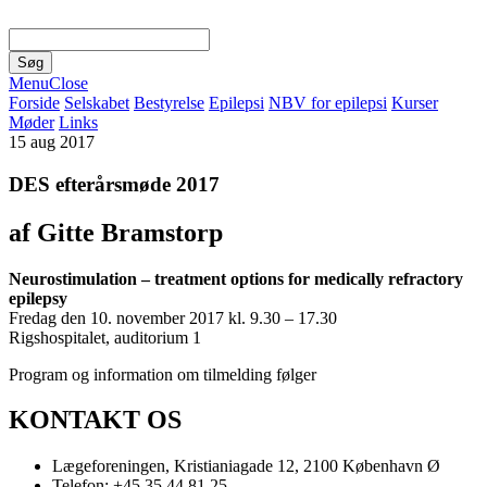
Menu
Close
Forside
Selskabet
Bestyrelse
Epilepsi
NBV for epilepsi
Kurser
Møder
Links
15
aug 2017
DES efterårsmøde 2017
af Gitte Bramstorp
Neurostimulation – treatment options for medically refractory
epilepsy
Fredag den 10. november 2017 kl. 9.30 – 17.30
Rigshospitalet, auditorium 1
Program og information om tilmelding følger
KONTAKT OS
Lægeforeningen, Kristianiagade 12, 2100 København Ø
Telefon: +45 35 44 81 25